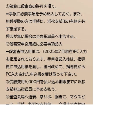
①師範に段審査の許可を頂く。
➡手帳に必要事項を予め記入しておく。また、
初段受験の方は手帳に、
浜松支部印の有無を必
ず確認
する。
押印が無い場合は至急指導員へ申告する。
②段審査申込用紙に必要事項記入
➡︎段審査申込用紙は、(2025年7月現在)PC入力
を指定されております。手書き記入後は、指導
員に申込用紙を渡し、後日改めて、指導員から
PC入力された申込書を受け取って下さい。
③
受験費用6,000円
を払い込み期限までに浜松
支部担当指導員に
予め支払う
。
④審査会場へ
道着、拳サポ、胴当て、マウスピ
ース、手帳、飲料水
を持参し、会場まで直接向
かう。
➡会場入室後案内に従い、段審査申込用紙・手
帳を提出する。